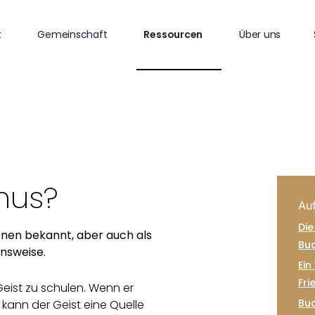
t
Gemeinschaft
Ressourcen
Über uns
mus?
Auf
Die
ionen bekannt, aber auch als
Bu
ensweise.
Ein
Fri
eist zu schulen. Wenn er
Bud
 kann der Geist eine Quelle