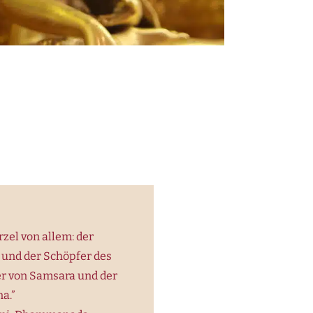
rzel von allem: der
 und der Schöpfer des
er von Samsara und der
a.”