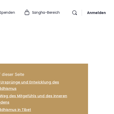
Spenden
Sangha-Bereich
Anmelden
 dieser Seite
 Ursprünge und Entwicklung des
ddhismus
 Weg des Mitgefühls und des inneren
edens
dhismus in Tibet