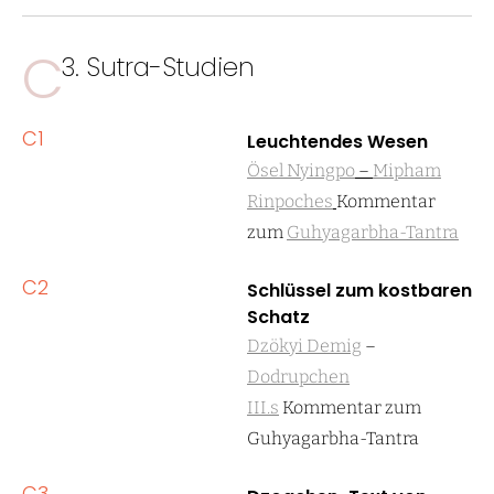
C
3. Sutra-Studien
C1
Leuchtendes Wesen
Ösel Nyingpo
–
Mipham
Rinpoches
Kommentar
zum
Guhyagarbha-Tantra
C2
Schlüssel zum kostbaren
Schatz
Dzökyi Demig
–
Dodrupchen
III.s
Kommentar zum
Guhyagarbha-Tantra
C3