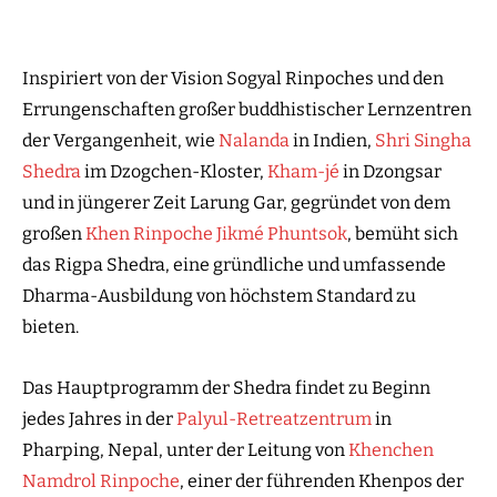
Inspiriert von der Vision Sogyal Rinpoches und den
Errungenschaften großer buddhistischer Lernzentren
der Vergangenheit, wie
Nalanda
in Indien,
Shri Singha
Shedra
im Dzogchen-Kloster,
Kham-jé
in Dzongsar
und in jüngerer Zeit Larung Gar, gegründet von dem
großen
Khen Rinpoche Jikmé Phuntsok
, bemüht sich
das Rigpa Shedra, eine gründliche und umfassende
Dharma-Ausbildung von höchstem Standard zu
bieten.
Das Hauptprogramm der Shedra findet zu Beginn
jedes Jahres in der
Palyul-Retreatzentrum
in
Pharping, Nepal, unter der Leitung von
Khenchen
Namdrol Rinpoche
, einer der führenden Khenpos der