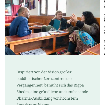
RIGPA SHEDRA
Inspiriert von der Vision großer
buddhistischer Lernzentren der
Vergangenheit, bemüht sich das Rigpa
Shedra, eine gründliche und umfassende
Dharma-Ausbildung von höchstem
Standard zu bieten.