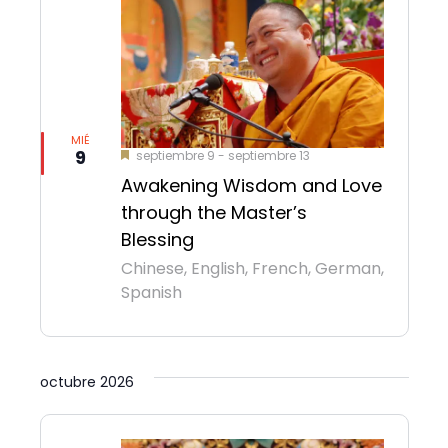
MIÉ
9
Destacado
septiembre 9
-
septiembre 13
Awakening Wisdom and Love
through the Master’s
Blessing
Chinese, English, French, German,
Spanish
octubre 2026