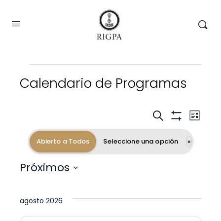
Calendario de Programas
Nav
Navegac
Buscar
Lista
Mostrar
de
Filtros
de
Abierto a Todos
Seleccione una opción
×
vist
de
búsqued
Próximos
Eve
Selecciona
y
la
agosto 2026
fecha.
vistas