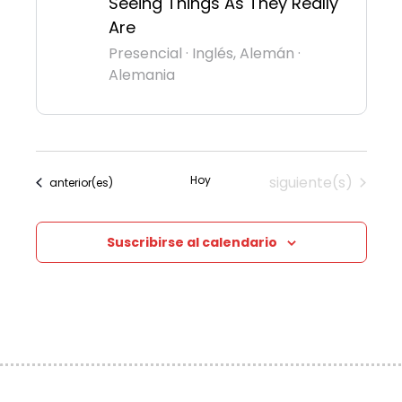
Seeing Things As They Really
Are
Presencial
·
Inglés, Alemán
·
Alemania
Eventos
Hoy
siguiente(s)
Eventos
anterior(es)
Suscribirse al calendario