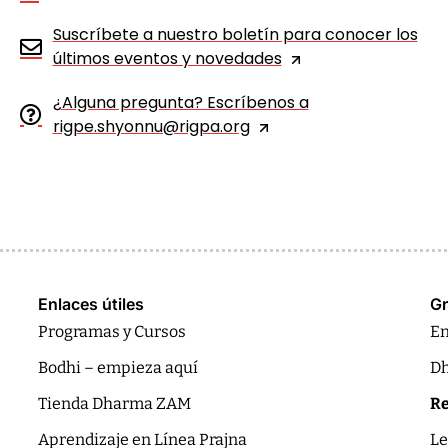
Suscríbete a nuestro boletín para conocer los
últimos eventos y novedades
¿Alguna pregunta? Escríbenos a
rigpe.shyonnu@rigpa.org
Enlaces útiles
Gr
Programas y Cursos
En
Bodhi – empieza aquí
Dh
Tienda Dharma ZAM
Re
Aprendizaje en Línea Prajna
Le