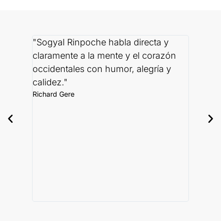
"Sogyal Rinpoche habla directa y
“No he 
claramente a la mente y el corazón
la inter
occidentales con humor, alegría y
que sea
calidez."
sabio.”
Richard Gere
estudio
religio
Jack Korn
Coeditor de
Corazón”